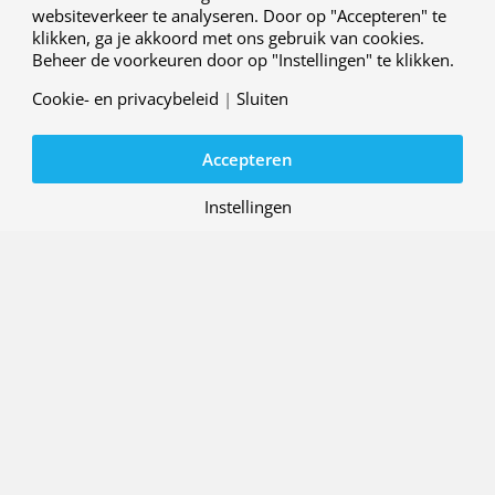
websiteverkeer te analyseren. Door op "Accepteren" te
klikken, ga je akkoord met ons gebruik van cookies.
DUURZAAMHEID EN MILIEU
Beheer de voorkeuren door op "Instellingen" te klikken.
Cookie- en privacybeleid
|
Sluiten
Accepteren
03 JUNI 2026
NLR en TU Delft koppelen
Instellingen
simulatiemodellen in nieuw lab
gericht op klimaatneutrale
luchtvaart
LUCHTVERKEERSLEIDING