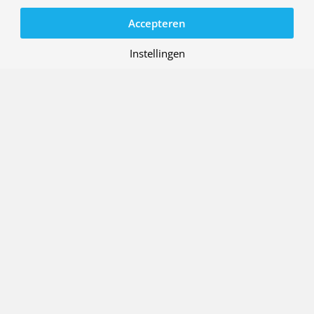
Accepteren
Instellingen
06 FEBRUARI 2025
Duitse drone vliegt voor het eerst
door Europees bovenste luchtruim
LUCHTHAVENOPERATIE