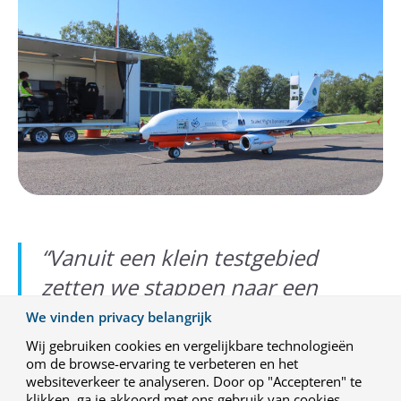
“
Vanuit een klein testgebied
zetten we stappen naar een
autonome operatie in de
We vinden privacy belangrijk
dagelijkse praktijk.
”
Wij gebruiken cookies en vergelijkbare technologieën
om de browse-ervaring te verbeteren en het
websiteverkeer te analyseren. Door op "Accepteren" te
Waarom is het belangrijk dat NLR hiermee bezig is?
klikken, ga je akkoord met ons gebruik van cookies.