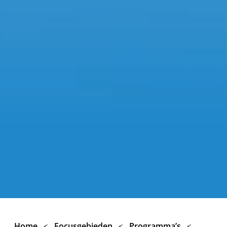
Home
Focusgebieden
Programma’s
<
<
<