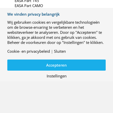
EASA Part 145
EASA Part CAMO
NL.DOA.333
We vinden privacy belangrijk
EASA QE
NL-333
Wij gebruiken cookies en vergelijkbare technologieën
NL-ASRPAS-333
om de browse-ervaring te verbeteren en het
EASA ATM/ANS Part FPD
websiteverkeer te analyseren. Door op "Accepteren" te
EASA.ACC.001_NLR
klikken, ga je akkoord met ons gebruik van cookies.
Calibration of electromagnetic quantities (K 038)
Beheer de voorkeuren door op "Instellingen" te klikken.
Electromagnetic Compatibility and Vibration
and Shock Tests (L 220)
Cookie- en privacybeleid
|
Sluiten
Maintenance organisation
Continuing Airworthiness Management
Accepteren
Organisation
National Design Organisation (cf. Part 21)
Instellingen
Qualified Entity (scope)
National Maintenance- and Continuing
Airworthiness Management Organisation
Accreditation RPAS acceptance approvals
Remotely Piloted Aircraft
Service provider for Flight Validation and
Maintenance
Perform certification and oversight tasks in the