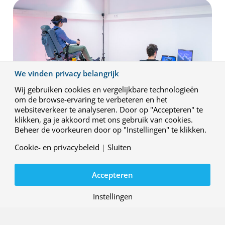
We vinden privacy belangrijk
Wij gebruiken cookies en vergelijkbare technologieën
om de browse-ervaring te verbeteren en het
websiteverkeer te analyseren. Door op "Accepteren" te
klikken, ga je akkoord met ons gebruik van cookies.
Beheer de voorkeuren door op "Instellingen" te klikken.
Immersieve simulatie X-Reality
Cookie- en privacybeleid
|
Sluiten
In de komende jaren zal X-Reality steeds meer worden
toegepast in simulaties voor operaties en training,
evenals voor taakondersteuning. Om goed advies te
Accepteren
kunnen geven over het professioneel gebruik van deze
technologie, is het essentieel om de Human Factors-
Instellingen
aspecten ervan te begrijpen en te onderzoeken, zoals
oogvermoeidheid en virtual reality-ziekte. Het doel is om
mitigaties te identificeren die niet alleen op technologie