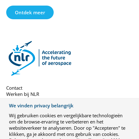
Ontdek meer
Contact
Werken bij NLR
We vinden privacy belangrijk
Over ons
Nieuwsbrief
Wij gebruiken cookies en vergelijkbare technologieën
om de browse-ervaring te verbeteren en het
Algemene voorwaarden
websiteverkeer te analyseren. Door op "Accepteren" te
Privacy-instellingen
klikken, ga je akkoord met ons gebruik van cookies.