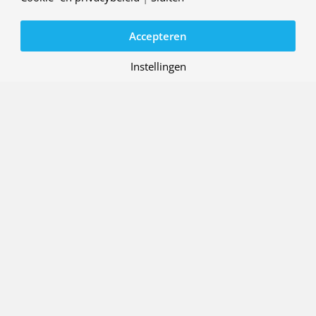
Marknesse
Accepteren
Bezoekadres
Voorsterweg 31
Instellingen
8316 PR Marknesse
Nederland
Postadres
Postbus 90502
1006 BM Amsterdam
Nederland
088 511 44 44
|
Routebeschrijving
Parkeren
Je kunt parkeren op ons eigen parkeerterrein.
Openbaar vervoer
Plan je reis op de
website van NS
.
Geldige legitimatie meenemen