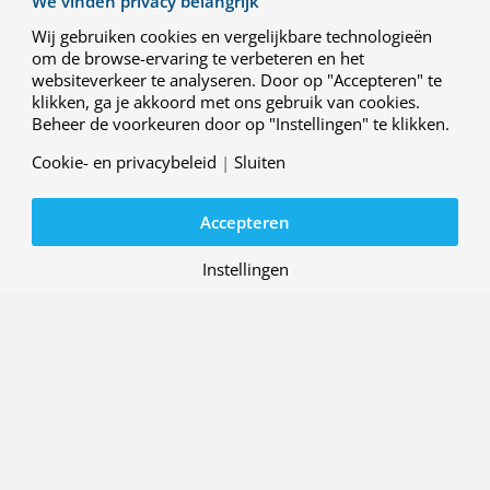
We vinden privacy belangrijk
Wij gebruiken cookies en vergelijkbare technologieën
om de browse-ervaring te verbeteren en het
websiteverkeer te analyseren. Door op "Accepteren" te
klikken, ga je akkoord met ons gebruik van cookies.
Beheer de voorkeuren door op "Instellingen" te klikken.
Cookie- en privacybeleid
|
Sluiten
Accepteren
Instellingen
Jamming en spoofing: operationele impact
We onderzoeken de operationele impact van jamming en
spoofing op vliegtuigsystemen en -operaties, inclusief
trajectplanning en -uitvoering. We brengen de aard van
stoorsignalen die luchtverkeersleiding, airlines en
luchthavens tegenkomen in kaart, met een eerste focus op
GNSS-jamming en -spoofing.