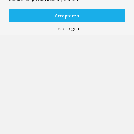
Accepteren
Instellingen
Platformtechnologie en -
systeemontwerp