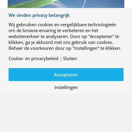
We vinden privacy belangrijk
Wij gebruiken cookies en vergelijkbare technologieën
om de browse-ervaring te verbeteren en het
websiteverkeer te analyseren. Door op "Accepteren" te
klikken, ga je akkoord met ons gebruik van cookies.
Beheer de voorkeuren door op "Instellingen" te klikken.
Literatuurstudie Sustainable Aviation Fuel (SAF)
Het onderzoek heeft als doel om de verschillen in
Cookie- en privacybeleid
|
Sluiten
emissies tussen verschillende soorten Sustainable
Aviation Fuel (SAF) en traditionele kerosine in kaart te
Accepteren
brengen. Hierbij wordt gekeken naar de emissies vanaf
het moment dat de brandstof getankt wordt tot het
moment dat deze verbrand wordt (Tank-to-Wake). Door
Instellingen
middel van een literatuurstudie wordt vastgesteld wat de
wetenschappelijke consensus is over de verschillen in
emissies tussen SAF en traditionele kerosine na
verbranding. De resultaten worden vervolgens
gebundeld in een rapport waarin ook de consequenties
voor het klimaat en de luchtkwaliteit worden beschreven.