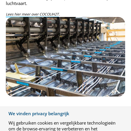
luchtvaart.
Lees hier meer over COCOLIH2T
.
We vinden privacy belangrijk
Groeifonds Luchtvaart in Transitie: LiT Thermoplasten
(STC)
Wij gebruiken cookies en vergelijkbare technologieën
Om de CO2-uitstoot van vliegtuigen te reduceren, is ultra-
om de browse-ervaring te verbeteren en het