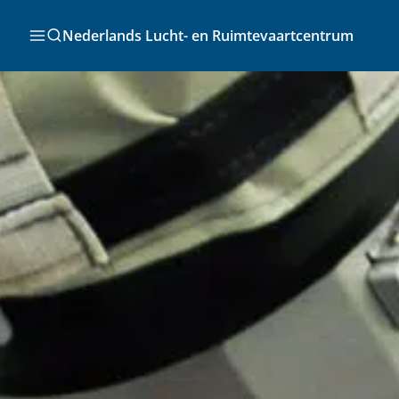
Ga
naar
Zoeken
Nederlands Lucht- en Ruimtevaartcentrum
de
inhoud