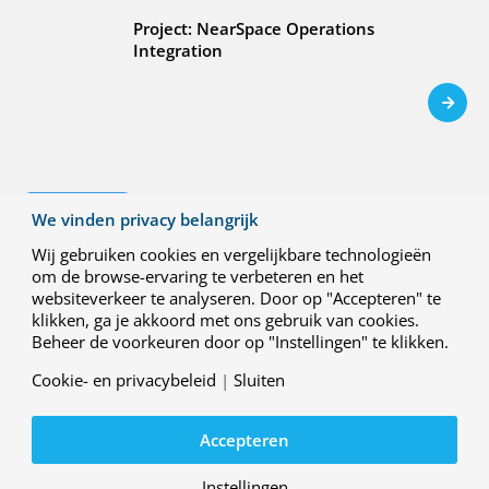
Project: NearSpace Operations
Integration
23 JUNI 2026
We vinden privacy belangrijk
R&D case: Waterstof-elektrische
aandrijving voor klimaatneutrale
Wij gebruiken cookies en vergelijkbare technologieën
regionale luchtvaart
om de browse-ervaring te verbeteren en het
websiteverkeer te analyseren. Door op "Accepteren" te
Project: HEROPS (Hydrogen-Electric Zero
klikken, ga je akkoord met ons gebruik van cookies.
Emission Propulsion System)
Beheer de voorkeuren door op "Instellingen" te klikken.
Cookie- en privacybeleid
|
Sluiten
Accepteren
Instellingen
29 MEI 2026