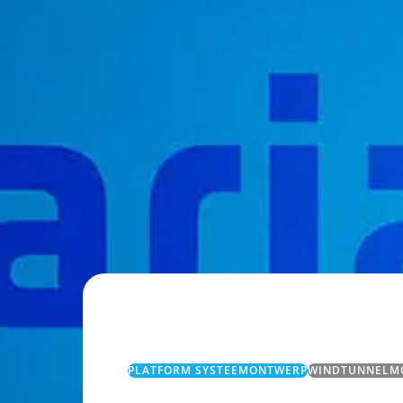
PLATFORM SYSTEEMONTWERP
WINDTUNNELM