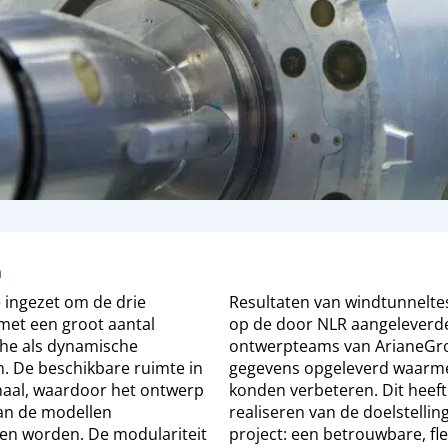
n
e ingezet om de drie
Resultaten van windtunneltes
 met een groot aantal
op de door NLR aangeleverd
che als dynamische
ontwerpteams van ArianeGr
. De beschikbare ruimte in
gegevens opgeleverd waarme
aal, waardoor het ontwerp
konden verbeteren. Dit heeft
an de modellen
realiseren van de doelstellin
en worden. De modulariteit
project: een betrouwbare, fle