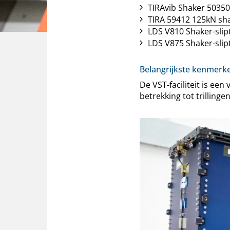
TIRAvib Shaker 50350
TIRA 59412 125kN sh
LDS V810 Shaker-slip
LDS V875 Shaker-slip
Belangrijkste kenmerk
De VST-faciliteit is ee
betrekking tot trilling