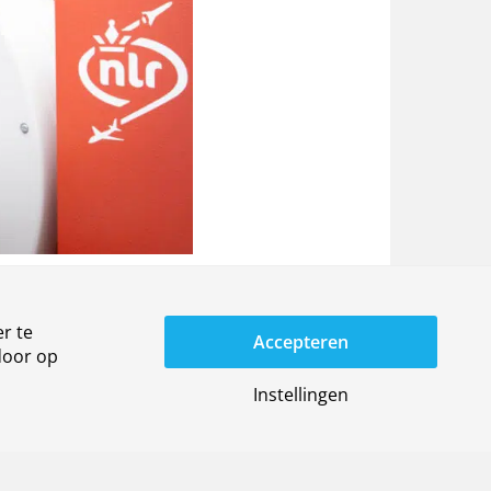
r te
Accepteren
door op
Instellingen
r ons
Algemene voorwaarden
uwsbrief
Privacy-instellingen