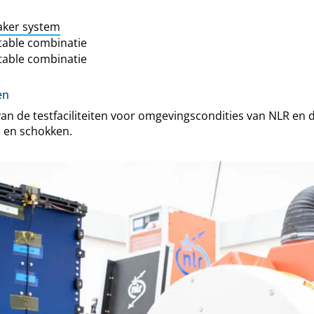
aker system
table combinatie
table combinatie
en
n van de testfaciliteiten voor omgevingscondities van NLR en 
en en schokken.