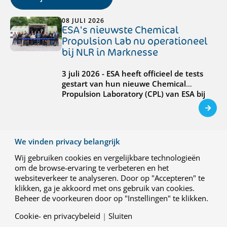
08 JULI 2026
ESA's nieuwste Chemical
Propulsion Lab nu operationeel
bij NLR in Marknesse
3 juli 2026 - ESA heeft officieel de tests
gestart van hun nieuwe Chemical
Propulsion Laboratory (CPL) van ESA bij
NLR in Marknesse. De CPL is de eerste
faciliteit van ESA die speciaal ontwikkeld
is voor het testen van kleine
voortstuwingsystemen voor
We vinden privacy belangrijk
ruimtevaartmissies.
02 JULI 2026
Wij gebruiken cookies en vergelijkbare technologieën
NLR benoemt nieuwe
om de browse-ervaring te verbeteren en het
divisiemanager Aerospace
websiteverkeer te analyseren. Door op "Accepteren" te
Systems
klikken, ga je akkoord met ons gebruik van cookies.
Beheer de voorkeuren door op "Instellingen" te klikken.
Het Koninklijk Nederlands Lucht- en
Cookie- en privacybeleid
|
Sluiten
Ruimtevaartcentrum (NLR) heeft Olivier
den Ouden benoemd tot divisiemanager