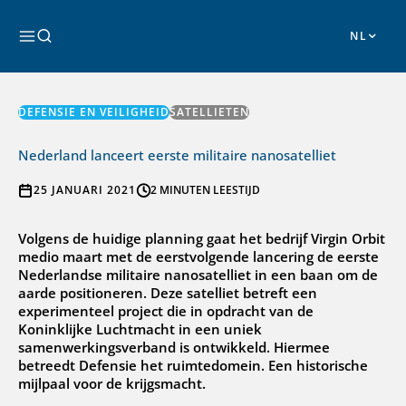
Ga
naar
Zoeken
de
inhoud
DEFENSIE EN VEILIGHEID
SATELLIETEN
Nederland lanceert eerste militaire nanosatelliet
25 JANUARI 2021
2 MINUTEN LEESTIJD
Volgens de huidige planning gaat het bedrijf Virgin Orbit
medio maart met de eerstvolgende lancering de eerste
Nederlandse militaire nanosatelliet in een baan om de
aarde positioneren. Deze satelliet betreft een
experimenteel project die in opdracht van de
Koninklijke Luchtmacht in een uniek
samenwerkingsverband is ontwikkeld. Hiermee
betreedt Defensie het ruimtedomein. Een historische
mijlpaal voor de krijgsmacht.