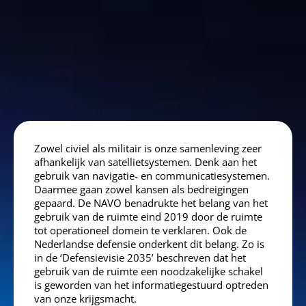
Zowel civiel als militair is onze samenleving zeer
afhankelijk van satellietsystemen. Denk aan het
gebruik van navigatie- en communicatiesystemen.
Daarmee gaan zowel kansen als bedreigingen
gepaard. De NAVO benadrukte het belang van het
gebruik van de ruimte eind 2019 door de ruimte
tot operationeel domein te verklaren. Ook de
Nederlandse defensie onderkent dit belang. Zo is
in de ‘Defensievisie 2035’ beschreven dat het
gebruik van de ruimte een noodzakelijke schakel
is geworden van het informatiegestuurd optreden
van onze krijgsmacht.