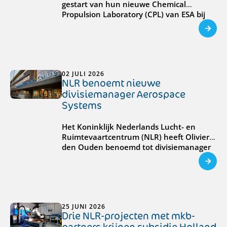
gestart van hun nieuwe Chemical
Propulsion Laboratory (CPL) van ESA bij
NLR in Marknesse. De CPL is de eerste
faciliteit van ESA die speciaal ontwikkeld
is voor het testen van kleine
voortstuwingsystemen voor
ruimtevaartmissies.
02 JULI 2026
NLR benoemt nieuwe
divisiemanager Aerospace
Systems
Het Koninklijk Nederlands Lucht- en
Ruimtevaartcentrum (NLR) heeft Olivier
den Ouden benoemd tot divisiemanager
Aerospace Systems. In die hoedanigheid is
hij ook lid van het directieteam van NLR.
Hij is 1 juli gestart in deze functie. Den
Ouden volgt Mark van Venrooij op.
25 JUNI 2026
Drie NLR-projecten met mkb-