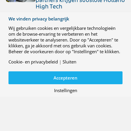
partners krijgen subsidie Holland
High Tech
We vinden privacy belangrijk
NLR gaat onderzoek doen naar
stralingsbestendige chips voor in de
Wij gebruiken cookies en vergelijkbare technologieën
ruimte (met het bedrijf Spherical
om de browse-ervaring te verbeteren en het
Systems); het produceren van
websiteverkeer te analyseren. Door op "Accepteren" te
raketmotoren met
additive manufacturing
klikken, ga je akkoord met ons gebruik van cookies.
(met Ignarion); en het 3D-printen van
Beheer de voorkeuren door op "Instellingen" te klikken.
bootrompen (IMPACD Boats en Tectonic-
3D). In de projecten wordt samengewerkt
Cookie- en privacybeleid
|
Sluiten
met Nederlandse hightech bedrijven. De
projecten krijgen financiële
ondersteuning van Holland High Tech
Accepteren
binnen de MKB Defensie call 2025.
Instellingen
Contact
Werken bij NLR