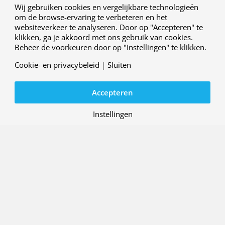
maken, zonder in te leveren op performance? Dat
Wij gebruiken cookies en vergelijkbare technologieën
is voor mij de uitdaging en misschien ook wel een
om de browse-ervaring te verbeteren en het
beetje de magie van de luchtvaart.”
websiteverkeer te analyseren. Door op "Accepteren" te
klikken, ga je akkoord met ons gebruik van cookies.
Beheer de voorkeuren door op "Instellingen" te klikken.
Cookie- en privacybeleid
|
Sluiten
Laatste NLR People
Bekijk alle interviews
Accepteren
09 JUNI 2026
NLR People: Naomi Sieben,
Instellingen
Menselijk gedrag is een
onmisbare schakel in
duurzamere luchtvaart
In de serie ‘De mensen van NLR’ (NLR
People) laten we zien wie de experts zijn van
het Koninklijk Nederlands Lucht- en
Ruimtevaartcentrum. Wat drijft hen en waar
werken ze aan achter de schermen. In deze
aflevering: Naomi Sieben, psycholoog op