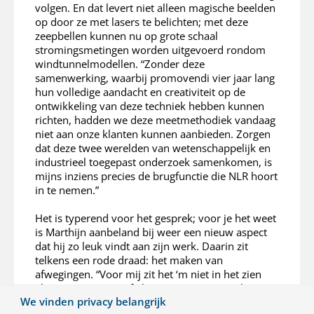
volgen. En dat levert niet alleen magische beelden
op door ze met lasers te belichten; met deze
zeepbellen kunnen nu op grote schaal
stromingsmetingen worden uitgevoerd rondom
windtunnelmodellen. “Zonder deze
samenwerking, waarbij promovendi vier jaar lang
hun volledige aandacht en creativiteit op de
ontwikkeling van deze techniek hebben kunnen
richten, hadden we deze meetmethodiek vandaag
niet aan onze klanten kunnen aanbieden. Zorgen
dat deze twee werelden van wetenschappelijk en
industrieel toegepast onderzoek samenkomen, is
mijns inziens precies de brugfunctie die NLR hoort
in te nemen.”
Het is typerend voor het gesprek; voor je het weet
is Marthijn aanbeland bij weer een nieuw aspect
dat hij zo leuk vindt aan zijn werk. Daarin zit
telkens een rode draad: het maken van
afwegingen. “Voor mij zit het ‘m niet in het zien
vliegen van een gaaf vliegtuig. Voor mij zit het ‘m
We vinden privacy belangrijk
in de extremen. Hoe stil kunnen we een vliegtuig