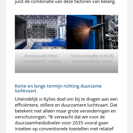
juist de combinatie van deze factoren van belang.
Aeroacoustic Wind
Drone propeller in NLR’s
Tunnel (AWT) | credits:
Anechoic Wind Tunnel
Merford
Korte en lange termijn richting duurzame
luchtvaart
Uiteindelijk is Kylies doel om bij te dragen aan een
efficiëntere, stillere en duurzamere luchtvaart. Dat
betekent niet alleen maar grote veranderingen en
verschuivingen. “Ik verwacht dat we voor de
duurzaamheidsdoelen voor 2035 vooral gaan
inzetten op conventionele toestellen met relatief