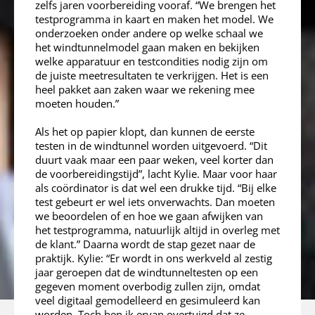
zelfs jaren voorbereiding vooraf. “We brengen het
testprogramma in kaart en maken het model. We
onderzoeken onder andere op welke schaal we
het windtunnelmodel gaan maken en bekijken
welke apparatuur en testcondities nodig zijn om
de juiste meetresultaten te verkrijgen. Het is een
heel pakket aan zaken waar we rekening mee
moeten houden.”
Als het op papier klopt, dan kunnen de eerste
testen in de windtunnel worden uitgevoerd. “Dit
duurt vaak maar een paar weken, veel korter dan
de voorbereidingstijd”, lacht Kylie. Maar voor haar
als coördinator is dat wel een drukke tijd. “Bij elke
test gebeurt er wel iets onverwachts. Dan moeten
we beoordelen of en hoe we gaan afwijken van
het testprogramma, natuurlijk altijd in overleg met
de klant.” Daarna wordt de stap gezet naar de
praktijk. Kylie: “Er wordt in ons werkveld al zestig
jaar geroepen dat de windtunneltesten op een
gegeven moment overbodig zullen zijn, omdat
veel digitaal gemodelleerd en gesimuleerd kan
worden. Toch ben ik ervan overtuigd dat ze