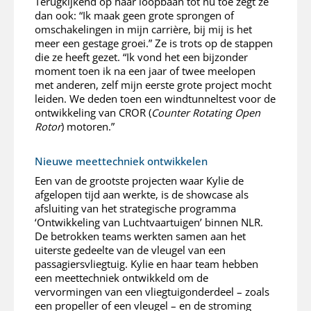
Terugkijkend op haar loopbaan tot nu toe zegt ze
dan ook: “Ik maak geen grote sprongen of
omschakelingen in mijn carrière, bij mij is het
meer een gestage groei.” Ze is trots op de stappen
die ze heeft gezet. “Ik vond het een bijzonder
moment toen ik na een jaar of twee meelopen
met anderen, zelf mijn eerste grote project mocht
leiden. We deden toen een windtunneltest voor de
ontwikkeling van CROR (
Counter Rotating Open
Rotor
) motoren.”
Nieuwe meettechniek ontwikkelen
Een van de grootste projecten waar Kylie de
afgelopen tijd aan werkte, is de showcase als
afsluiting van het strategische programma
‘Ontwikkeling van Luchtvaartuigen’ binnen NLR.
De betrokken teams werkten samen aan het
uiterste gedeelte van de vleugel van een
passagiersvliegtuig. Kylie en haar team hebben
een meettechniek ontwikkeld om de
vervormingen van een vliegtuigonderdeel – zoals
een propeller of een vleugel – en de stroming