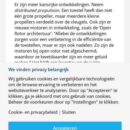
Er zijn meer kansrijke ontwikkelingen. Neem
distributed propulsion
. Een toestel heeft dan niet
één grote propeller, maar meerdere kleine
propellers verdeeld over de vleugels. Ook zijn er
nieuwe motoren in ontwikkeling, zoals de ‘Open
Rotor architectuur’. “Allebei de ontwikkelingen
zorgen voor een verbetering in de efficiëntie van
de toestellen, maar er zijn ook nadelen. Zo zijn de
motoren bij open rotor niet afgeschermd,
waardoor ze kwetsbaarder zijn en meer geluid
maken.” Het blijft een kwestie van de juiste
afwegingen maken, om zo de efficiëntie van
We vinden privacy belangrijk
toestellen te verbeteren, de luchtvaart te
Wij gebruiken cookies en vergelijkbare technologieën
verduurzamen en (geluid)hinder te beperken.
om de browse-ervaring te verbeteren en het
websiteverkeer te analyseren. Door op "Accepteren" te
Blik vooruit
klikken, ga je akkoord met ons gebruik van cookies.
Beheer de voorkeuren door op "Instellingen" te klikken.
De komende tijd werkt Kylie toe naar het leiden
van een groot, multidisciplinair Europees project.
Cookie- en privacybeleid
|
Sluiten
“Soms komen er vanuit de EU concrete vragen of
problemen, waardoor het relatief eenvoudig is
een onderzoeksvoorstel te maken. Andere keren
Accepteren