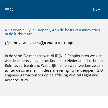
Ga
naar
Zoeken
de
inhoud
NLR People: Kylie Knepper, Aan de basis van innovaties
in de luchtvaart
18 NOVEMBER 2025
8 MINUTEN LEESTIJD
In de serie ‘De mensen van NLR’ (NLR People) laten we zien
wie de experts zijn van het Koninklijk Nederlands Lucht- en
Ruimtevaartcentrum. Wat drijft hen en waar werken ze aan
achter de schermen. In deze aflevering: Kylie Knepper, R&D
Engineer Aeroacoustics op de afdeling Vertical Flight and
Aeroacoustics.