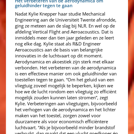
Het verbeteren van de aerodynamica om
geluidhinder tegen te gaan
Nadat Kylie Knepper haar studie Mechanical
Engineering aan de Universiteit Twente afrondde,
ging ze meteen aan de slag bij NLR. En wel op de
afdeling Vertical Flight and Aeroacoustics. Dat is
inmiddels meer dan tien jaar geleden en ze leert
nog elke dag. Kylie staat als R&D Engineer
Aeroacoustics aan de basis van belangrijke
innovaties in de luchtvaart op dit moment.
Aerodynamica en akoestiek zijn sterk met elkaar
verbonden. Het verbeteren van de aerodynamica
is een effectieve manier om ook geluidhinder van
toestellen tegen te gaan. “Om het geluid van een
vliegtuig zoveel mogelijk te beperken, kijken we
hoe we de lucht rondom een vliegtuig zo efficiënt
mogelijk zouden kunnen laten stromen”, zegt
Kylie. Verbeteringen aan vliegtuigen, bijvoorbeeld
het verhogen van de aerodynamica en het lichter
maken van het toestel, zorgen zowel voor
duurzamere als voor economisch efficiëntere
luchtvaart. “Als je bijvoorbeeld minder brandstof
verbruikt, dan maakt dat een vlucht goedkoper én