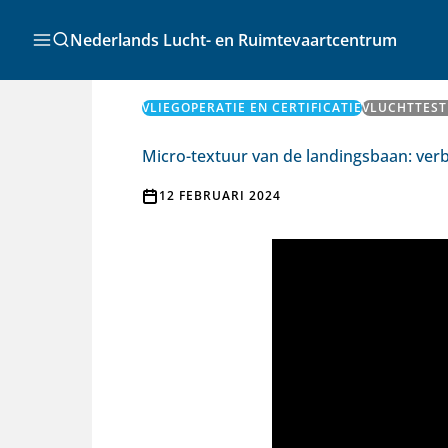
Ga
naar
Zoeken
Nederlands Lucht- en Ruimtevaartcentrum
de
inhoud
VLIEGOPERATIE EN CERTIFICATIE
VLUCHTTEST
Micro-textuur van de landingsbaan: verb
12 FEBRUARI 2024