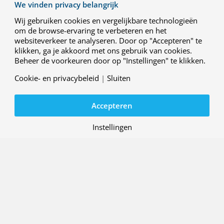
We vinden privacy belangrijk
Wij gebruiken cookies en vergelijkbare technologieën
29 MEI 2026
om de browse-ervaring te verbeteren en het
R&D case: Geïntegreerde
websiteverkeer te analyseren. Door op "Accepteren" te
interface-oplossing voor
klikken, ga je akkoord met ons gebruik van cookies.
luchtverkeersleidings- en U-
Beheer de voorkeuren door op "Instellingen" te klikken.
space-systemen
Cookie- en privacybeleid
|
Sluiten
Project: ENSURE (ATM-Uspace Interface
and Airspace Reconfiguration Service
)
Accepteren
Instellingen
20 APRIL 2026
R&D case: Nieuwe generatie
romp- en staartontwerpen voor
waterstofvliegtuigen
Project: FASTER-H2
(Fuselage, Rear