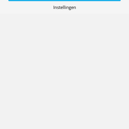
Instellingen
Contact
Werken bij NLR