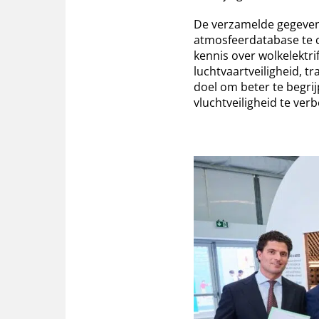
De verzamelde gegeven
atmosfeerdatabase te c
kennis over wolkelektri
luchtvaartveiligheid, t
doel om beter te begr
vluchtveiligheid te ver