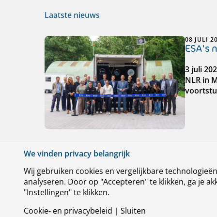
Laatste nieuws
08 JULI 2
ESA's 
3 juli 2
NLR in M
voortstu
We vinden privacy belangrijk
02 JULI 2
Wij gebruiken cookies en vergelijkbare technologieë
NLR be
analyseren. Door op "Accepteren" te klikken, ga je 
"Instellingen" te klikken.
Het Koni
divisiem
Cookie- en privacybeleid
|
Sluiten
gestart 