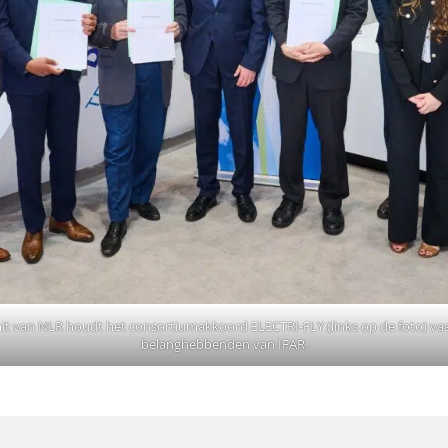
t van NLR houdt het consortiumakkoord ELECTRI-FLY (links op de foto) v
belanghebbenden van IFAR.