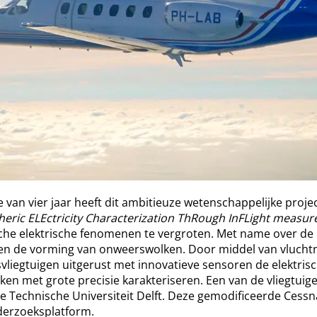
van vier jaar heeft dit ambitieuze wetenschappelijke proje
eric ELEctricity Characterization ThRough InFLight measu
sche elektrische fenomenen te vergroten. Met name over d
ng en de vorming van onweerswolken. Door middel van vluc
vliegtuigen uitgerust met innovatieve sensoren de elektrisc
en met grote precisie karakteriseren. Een van de vliegtuig
 Technische Universiteit Delft. Deze gemodificeerde Cessna
nderzoeksplatform.