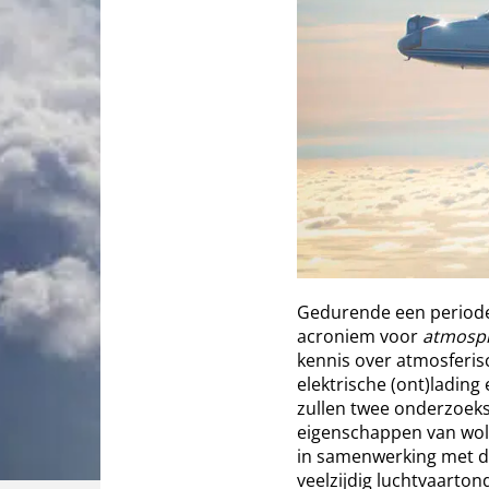
Gedurende een periode 
acroniem voor
atmosph
kennis over atmosferi
elektrische (ont)ladi
zullen twee onderzoeks
eigenschappen van wolk
in samenwerking met de
veelzijdig luchtvaarto