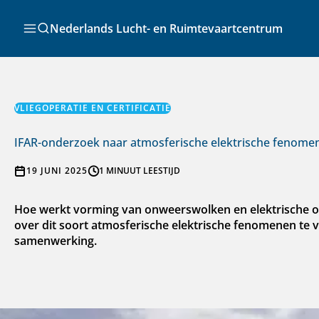
Ga
naar
Zoeken
Nederlands Lucht- en Ruimtevaartcentrum
de
inhoud
VLIEGOPERATIE EN CERTIFICATIE
IFAR-onderzoek naar atmosferische elektrische fenome
19 JUNI 2025
1 MINUUT LEESTIJD
Hoe werkt vorming van onweerswolken en elektrische on
over dit soort atmosferische elektrische fenomenen te v
samenwerking.