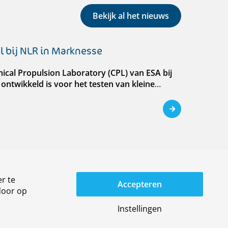
Bekijk al het nieuws
l bij NLR in Marknesse
emical Propulsion Laboratory (CPL) van ESA bij
 ontwikkeld is voor het testen van kleine
r te
ms
Accepteren
door op
eft Olivier den Ouden benoemd tot
Instellingen
van het directieteam van NLR. Hij is 1 juli