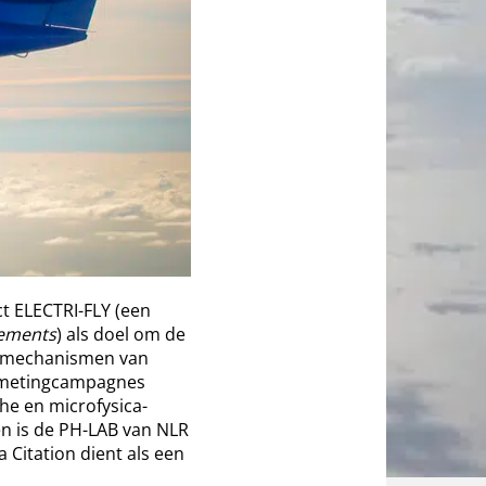
ct ELECTRI-FLY (een
rements
) als doel om de
e mechanismen van
htmetingcampagnes
he en microfysica-
en is de PH-LAB van NLR
 Citation dient als een