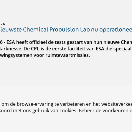
026
nieuwste Chemical Propulsion Lab nu operationee
026 - ESA heeft officieel de tests gestart van hun nieuwe Ch
arknesse. De CPL is de eerste faciliteit van ESA die speciaal
wingsystemen voor ruimtevaartmissies.
026
n om de browse-ervaring te verbeteren en het websiteverkee
noemt nieuwe divisiemanager Aerospace Syste
akkoord met ons gebruik van cookies. Beheer de voorkeuren 
nklijk Nederlands Lucht- en Ruimtevaartcentrum (NLR) he
anager Aerospace Systems. In die hoedanigheid is hij ook lid 
in deze functie. Den Ouden volgt Mark van Venrooij op.