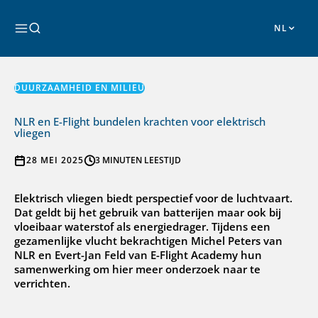
Ga
naar
Zoeken
de
inhoud
DUURZAAMHEID EN MILIEU
NLR en E-Flight bundelen krachten voor elektrisch
vliegen
28 MEI 2025
3 MINUTEN LEESTIJD
Elektrisch vliegen biedt perspectief voor de luchtvaart.
Dat geldt bij het gebruik van batterijen maar ook bij
vloeibaar waterstof als energiedrager. Tijdens een
gezamenlijke vlucht bekrachtigen Michel Peters van
NLR en Evert-Jan Feld van E-Flight Academy hun
samenwerking om hier meer onderzoek naar te
verrichten.