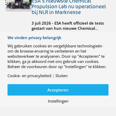
ESA's nieuwste Chemical
Propulsion Lab nu operationeel
bij NLR in Marknesse
3 juli 2026 - ESA heeft officieel de tests
gestart van hun nieuwe Chemical
Propulsion Laboratory (CPL) van ESA bij
We vinden privacy belangrijk
NLR in Marknesse. De CPL is de eerste
faciliteit van ESA die speciaal ontwikkeld
Wij gebruiken cookies en vergelijkbare technologieën
is voor het testen van kleine
om de browse-ervaring te verbeteren en het
voortstuwingsystemen voor
websiteverkeer te analyseren. Door op "Accepteren" te
ruimtevaartmissies.
klikken, ga je akkoord met ons gebruik van cookies.
02 JULI 2026
Beheer de voorkeuren door op "Instellingen" te klikken.
NLR benoemt nieuwe
divisiemanager Aerospace
Cookie- en privacybeleid
|
Sluiten
Systems
Accepteren
Het Koninklijk Nederlands Lucht- en
Ruimtevaartcentrum (NLR) heeft Olivier
Instellingen
den Ouden benoemd tot divisiemanager
Aerospace Systems. In die hoedanigheid is
hij ook lid van het directieteam van NLR.