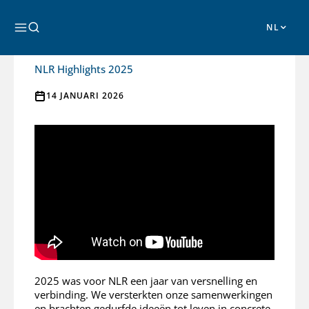
Ga
naar
Zoeken
de
NLR CORPORATE
inhoud
NLR Highlights 2025
14 JANUARI 2026
2025 was voor NLR een jaar van versnelling en
verbinding. We versterkten onze samenwerkingen
en brachten gedurfde ideeën tot leven in concrete