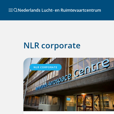
Ga
naar
Zoeken
Nederlands Lucht- en Ruimtevaartcentrum
de
inhoud
NLR corporate
NLR CORPORATE