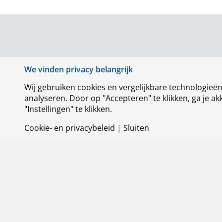
Informatie
We vinden privacy belangrijk
Voor meer informatie:
Wij gebruiken cookies en vergelijkbare technologieë
info@nlr.nl
088 511 3113
analyseren. Door op "Accepteren" te klikken, ga je 
"Instellingen" te klikken.
Cookie- en privacybeleid
|
Sluiten