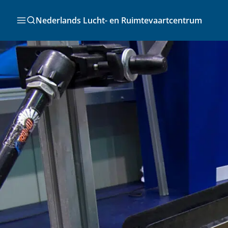
Ga
naar
Zoeken
Nederlands Lucht- en Ruimtevaartcentrum
de
inhoud