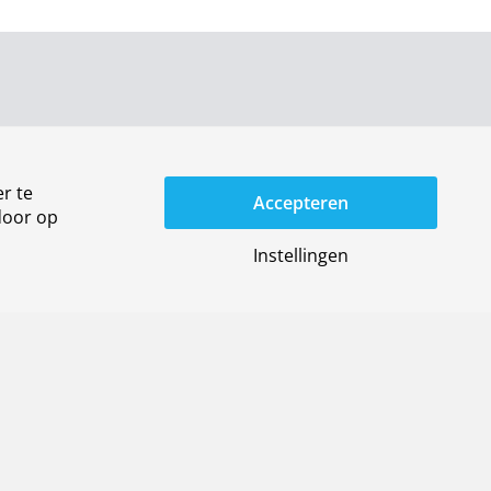
r te
Accepteren
door op
Instellingen
r ons
Algemene voorwaarden
uwsbrief
Privacy-instellingen