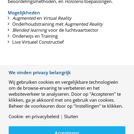
beoordelingsmethoden, en
Hololens
-toepassingen.
Mogelijkheden
Augmented
en
Virtual Reality
Onderhoudstraining met
Augmented Reality
Blended learning
voor de luchtvaartsector
Onderwijs en Training
Live Virtueel Constructief
We vinden privacy belangrijk
Wij gebruiken cookies en vergelijkbare technologieën
om de browse-ervaring te verbeteren en het
websiteverkeer te analyseren. Door op "Accepteren" te
klikken, ga je akkoord met ons gebruik van cookies.
Beheer de voorkeuren door op "Instellingen" te klikken.
Informatie
Cookie- en privacybeleid
|
Sluiten
Voor meer informatie:
info@nlr.nl
088 511 3113
Accepteren