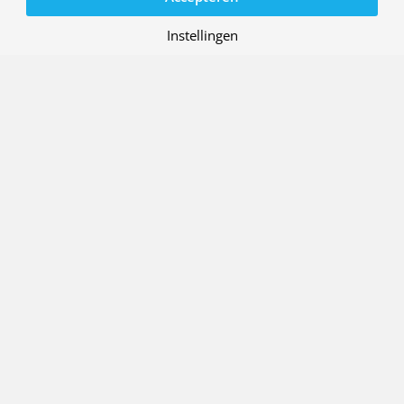
Instellingen
Contact
Werken bij NLR
Over ons
Nieuwsbrief
Algemene voorwaarden
Privacy-instellingen
© Koninklijke NLR - Nederlands Lucht- en Ruimtevaartcentrum