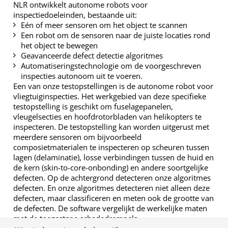
NLR ontwikkelt autonome robots voor
inspectiedoeleinden, bestaande uit:
Eén of meer sensoren om het object te scannen
Een robot om de sensoren naar de juiste locaties rond
het object te bewegen
Geavanceerde defect detectie algoritmes
Automatiseringstechnologie om de voorgeschreven
inspecties autonoom uit te voeren.
Een van onze testopstellingen is de autonome robot voor
vliegtuiginspecties. Het werkgebied van deze specifieke
testopstelling is geschikt om fuselagepanelen,
vleugelsecties en hoofdrotorbladen van helikopters te
inspecteren. De testopstelling kan worden uitgerust met
meerdere sensoren om bijvoorbeeld
composietmaterialen te inspecteren op scheuren tussen
lagen (delaminatie), losse verbindingen tussen de huid en
de kern (skin-to-core-onbonding) en andere soortgelijke
defecten. Op de achtergrond detecteren onze algoritmes
defecten. En onze algoritmes detecteren niet alleen deze
defecten, maar classificeren en meten ook de grootte van
de defecten. De software vergelijkt de werkelijke maten
met de toegestane schadedrempels.
Wat hebben we gedaan