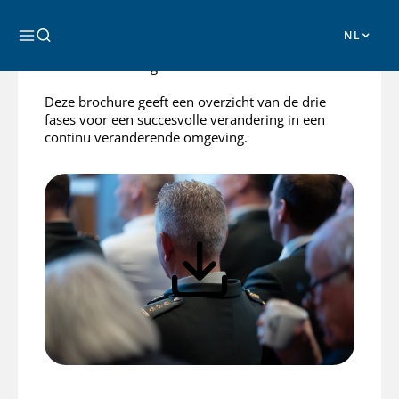
Ga
evalueren van de verandering, zodat een
naar
organisatie zich continu kan ontwikkelen en kan
Zoeken
de
groeien, zodat deze zich beter kan aanpassen aan
inhoud
nieuwe omstandigheden.
Deze brochure geeft een overzicht van de drie
fases voor een succesvolle verandering in een
continu veranderende omgeving.