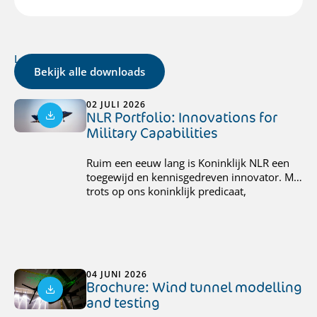
Laatste Downloads
Bekijk alle downloads
02 JULI 2026
NLR Portfolio: Innovations for
Military Capabilities
Ruim een eeuw lang is Koninklijk NLR een
toegewijd en kennisgedreven innovator. Met
trots op ons koninklijk predicaat,
ondersteunen wij de gehele Nederlandse
defensieorganisatie als strategische partner.
Wij richten ons op tijdige ontwikkeling van
capabilities
om de nationale veiligheid te
versterken. Daarbij integreren wij duurzame
04 JUNI 2026
oplossingen in defensiesystemen, van
Brochure: Wind tunnel modelling
alternatieve energie tot onbemande
and testing
voertuigen, om operationele flexibiliteit te