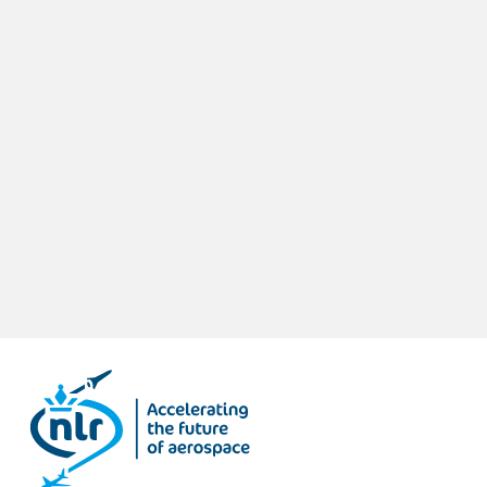
toepassingen op het gebied van luchtvaart,
defensie en ruimtevaart, waarmee wij uw
onderzoeksprojecten en R&D-activiteiten
kunnen ondersteunen.