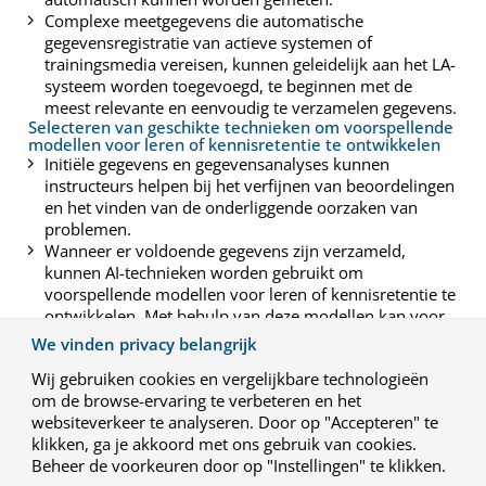
Complexe meetgegevens die automatische
gegevensregistratie van actieve systemen of
trainingsmedia vereisen, kunnen geleidelijk aan het LA-
systeem worden toegevoegd, te beginnen met de
meest relevante en eenvoudig te verzamelen gegevens.
Selecteren van geschikte technieken om voorspellende
modellen voor leren of kennisretentie te ontwikkelen
Initiële gegevens en gegevensanalyses kunnen
instructeurs helpen bij het verfijnen van beoordelingen
en het vinden van de onderliggende oorzaken van
problemen.
Wanneer er voldoende gegevens zijn verzameld,
kunnen AI-technieken worden gebruikt om
voorspellende modellen voor leren of kennisretentie te
ontwikkelen. Met behulp van deze modellen kan voor
elk individu een passende vervolgoefening worden
We vinden privacy belangrijk
geselecteerd en gepland. Zo wordt ervoor gezorgd dat
Wij gebruiken cookies en vergelijkbare technologieën
binnen een geschikt tijdsbestek het juiste type en
om de browse-ervaring te verbeteren en het
niveau oefening wordt aangeboden.
Implementeren van gegevensregistratieprotocollen
websiteverkeer te analyseren. Door op "Accepteren" te
Ervoor zorgen dat actieve systemen en trainingsmedia
klikken, ga je akkoord met ons gebruik van cookies.
(fabrikanten) gegevensregistratie mogelijk maken.
Beheer de voorkeuren door op "Instellingen" te klikken.
Ervoor zorgen dat de gegevens goed beschermd zijn