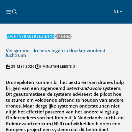
Ga
naar
Zoeken
de
inhoud
LUCHTVERKEERSLEIDING
DRONES
Veiliger met drones vliegen in drukker wordend
luchtruim
29 MEI 2026
7 MINUTEN LEESTIJD
Dronepiloten kunnen bij het besturen van drones hulp
krijgen van een zogenoemd
detect-and-avoid
-systeem.
Dit geautomatiseerde systeem adviseert de piloot hoe
te sturen om voldoende afstand te houden van andere
drones. Maar dergelijke systemen ondersteunen niet
altijd het effectief passeren van het andere vliegtuig.
Onderzoekers van het Koninklijk Nederlands Lucht- en
Ruimtevaartcentrum (NLR) ontwikkelden binnen een
Europees project een systeem dat dit beter doet.