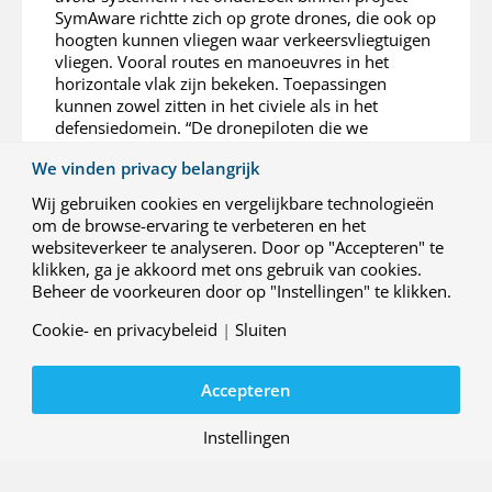
SymAware richtte zich op grote drones, die ook op
hoogten kunnen vliegen waar verkeersvliegtuigen
vliegen. Vooral routes en manoeuvres in het
horizontale vlak zijn bekeken. Toepassingen
kunnen zowel zitten in het civiele als in het
defensiedomein. “De dronepiloten die we
ondervroegen, hadden verschillende
We vinden privacy belangrijk
achtergronden”, zegt Stroeve. “De opgedane
inzichten zouden zelfs breder toepasbaar kunnen
Wij gebruiken cookies en vergelijkbare technologieën
zijn dan alleen voor drones, misschien zelfs voor
om de browse-ervaring te verbeteren en het
voertuigen op de grond.” Een ander aspect ter
websiteverkeer te analyseren. Door op "Accepteren" te
verbetering kan zijn om ook rekening te houden
klikken, ga je akkoord met ons gebruik van cookies.
met gebieden waar een drone simpelweg niet mag
Beheer de voorkeuren door op "Instellingen" te klikken.
komen, zoals militaire bases of luchthavens.
Cookie- en privacybeleid
|
Sluiten
Kennisprogramma’s
Op tien belangrijke onderwerpen heeft NLR
Accepteren
programma’s aangewezen waarin kennis verder
wordt ontwikkeld. Dit onderzoek sluit aan bij de
Instellingen
twee kennisprogramma’s ‘
Veilige en
concurrerende operatie
’ en ‘
Onbemand en