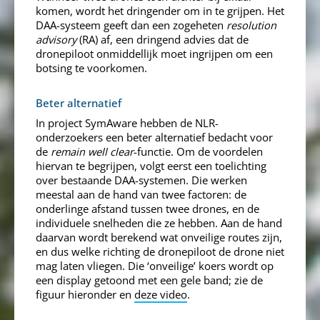
komen, wordt het dringender om in te grijpen. Het
DAA-systeem geeft dan een zogeheten
resolution
advisory
(RA) af, een dringend advies dat de
dronepiloot onmiddellijk moet ingrijpen om een
botsing te voorkomen.
Beter alternatief
In project SymAware hebben de NLR-
onderzoekers een beter alternatief bedacht voor
de
remain well clear
-functie. Om de voordelen
hiervan te begrijpen, volgt eerst een toelichting
over bestaande DAA-systemen. Die werken
meestal aan de hand van twee factoren: de
onderlinge afstand tussen twee drones, en de
individuele snelheden die ze hebben. Aan de hand
daarvan wordt berekend wat onveilige routes zijn,
en dus welke richting de dronepiloot de drone niet
mag laten vliegen. Die ‘onveilige’ koers wordt op
een display getoond met een gele band; zie de
figuur hieronder en
deze video
.